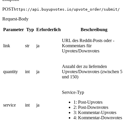
POST
https://api.buyupvotes.io/upvote_order/submit/
Request-Body
Parameter
Typ
Erforderlich
Beschreibung
URL des Reddit-Posts oder -
link
str
ja
Kommentars für
Upvotes/Downvotes
Anzahl der zu liefernden
quantity
int
ja
Upvotes/Downvotes (zwischen 5
und 150)
Service-Typ
1: Post-Upvotes
service
int
ja
2: Post-Downvotes
3: Kommentar-Upvotes
4: Kommentar-Downvotes