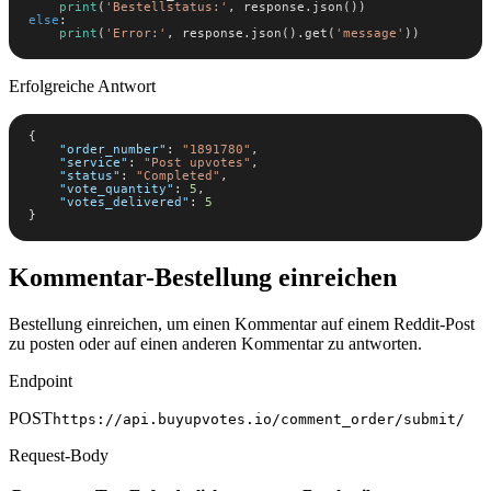
print
(
'Bestellstatus:'
else
print
(
'Error:'
, response.json().get(
'message'
))
Erfolgreiche Antwort
"order_number"
: 
"1891780"
"service"
: 
"Post upvotes"
"status"
: 
"Completed"
"vote_quantity"
: 
5
"votes_delivered"
: 
5
}
Kommentar-Bestellung einreichen
Bestellung einreichen, um einen Kommentar auf einem Reddit-Post
zu posten oder auf einen anderen Kommentar zu antworten.
Endpoint
POST
https://api.buyupvotes.io/comment_order/submit/
Request-Body