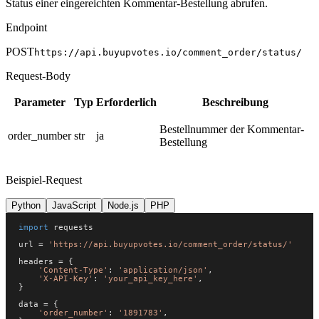
Status einer eingereichten Kommentar-Bestellung abrufen.
Endpoint
POST
https://api.buyupvotes.io/comment_order/status/
Request-Body
Parameter
Typ
Erforderlich
Beschreibung
Bestellnummer der Kommentar-
order_number
str
ja
Bestellung
Beispiel-Request
Python
JavaScript
Node.js
PHP
import
url = 
'https://api.buyupvotes.io/comment_order/status/'
'Content-Type'
: 
'application/json'
'X-API-Key'
: 
'your_api_key_here'
'order_number'
: 
'1891783'