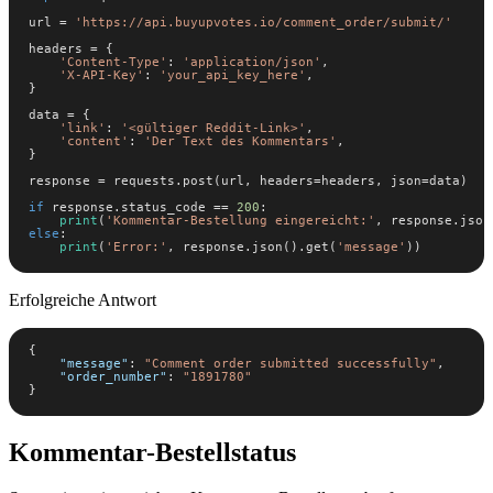
url = 
'https://api.buyupvotes.io/comment_order/submit/'
'Content-Type'
: 
'application/json'
'X-API-Key'
: 
'your_api_key_here'
'link'
: 
'<gültiger Reddit-Link>'
'content'
: 
'Der Text des Kommentars'
if
 response.status_code == 
200
print
(
'Kommentar-Bestellung eingereicht:'
else
print
(
'Error:'
, response.json().get(
'message'
))
Erfolgreiche Antwort
"message"
: 
"Comment order submitted successfully"
"order_number"
: 
"1891780"
}
Kommentar-Bestellstatus