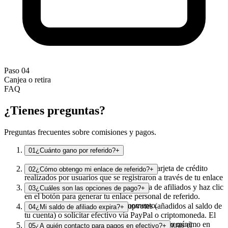
Paso 04
Canjea o retira
FAQ
¿Tienes
preguntas?
Preguntas frecuentes sobre comisiones y pagos.
01
¿Cuánto gano por referido?
+
Recibes 10% de todos los depósitos con tarjeta de crédito
02
¿Cómo obtengo mi enlace de referido?
+
realizados por usuarios que se registraron a través de tu enlace
de referido.
Inicia sesión en tu panel, abre Programa de afiliados y haz clic
03
¿Cuáles son las opciones de pago?
+
en el botón para generar tu enlace personal de referido.
Cópialo desde ahí en cualquier momento.
Puedes canjear ganancias como upvotes (añadidos al saldo de
04
¿Mi saldo de afiliado expira?
+
tu cuenta) o solicitar efectivo vía PayPal o criptomoneda. El
canje mínimo de upvotes es 200 votos; el pago mínimo en
No hay fecha de vencimiento en tu saldo mientras el
05
¿A quién contacto para pagos en efectivo?
+