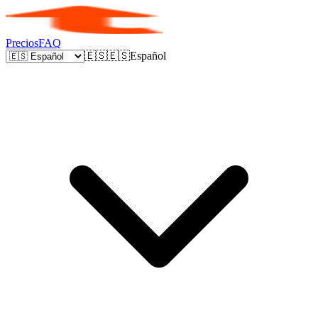
Precios
FAQ
🇪🇸
🇪🇸
Español