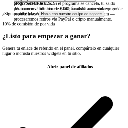
efectivo es $100 USD.
programa esté activo. Si el programa se cancela, tu saldo
permanece válido al menos 60 días. El fraude o abuso está
Al alcanzar el mínimo de $100, contacta a nuestro equipo de
¿Sigues con dudas?
prohibido.
soporte a través de la página de Contacto o Telegram —
Habla con nuestro equipo de soporte
procesaremos retiros vía PayPal o cripto manualmente.
10% de comisión de por vida
¿Listo para empezar a
ganar?
Genera tu enlace de referido en el panel, compártelo en cualquier
lugar o incrusta nuestros widgets en tu sitio.
Abrir panel de afiliados