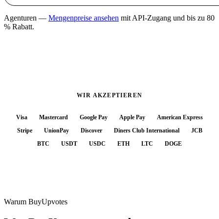
Agenturen —
Mengenpreise ansehen
mit API-Zugang und bis zu 80
% Rabatt.
WIR AKZEPTIEREN
Visa
Mastercard
Google Pay
Apple Pay
American Express
Stripe
UnionPay
Discover
Diners Club International
JCB
BTC
USDT
USDC
ETH
LTC
DOGE
Warum BuyUpvotes