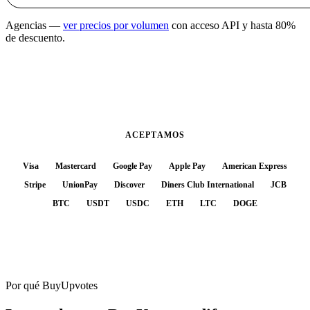
Agencias —
ver precios por volumen
con acceso API y hasta 80%
de descuento.
ACEPTAMOS
Visa
Mastercard
Google Pay
Apple Pay
American Express
Stripe
UnionPay
Discover
Diners Club International
JCB
BTC
USDT
USDC
ETH
LTC
DOGE
Por qué BuyUpvotes