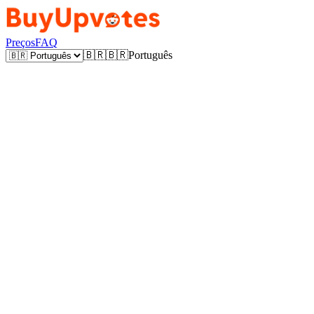
Preços
FAQ
🇧🇷
🇧🇷
Português