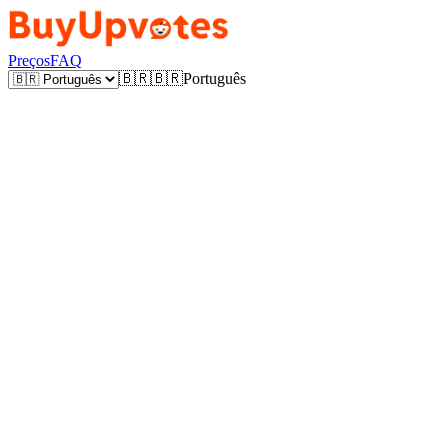
Preços
FAQ
🇧🇷
🇧🇷
Português