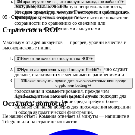
Рекомендуем консервативные, человекоподобные
Снижаем exposure через постепенное использование
05
Гарантируете ли вы, что аккаунты никогда не забанят?
+
паттерны использования.
аккаунтов, сбалансированную непромо-активность,
ротацию аккаунтов, чистую IP-историю и соблюдение
Ни один провайдер не может честно это гарантировать.
05 · Стратегия
правил конкретных сабреддитов.
Мы предлагаем значительно более высокие показатели
сохранности по сравнению со свежими или
Стратегия и ROI
неправильно используемыми аккаунтами.
Максимум от aged-аккаунтов — прогрев, уровни качества и
высокорисковые ниши.
01
Влияет ли качество аккаунта на ROI?
+
Да. Аккаунты более высокого качества обычно служат
02
Нужно ли прогревать aged-аккаунт Reddit?
+
дольше, сталкиваются с меньшими ограничениями и
дают лучшие результаты по вовлечённости и конверсии.
Да. Даже aged-аккаунты следует использовать
03
Какие аккаунты лучше для высокорисковых ниш вроде
постепенно. Рекомендуем начать с просмотра,
crypto или betting?
+
голосования и комментирования, прежде чем
Aged-аккаунты с высокой кармой лучше подходят для
публиковать ссылки или промо-контент.
чувствительных ниш. Такие среды требуют более
Остались вопросы?
сильных сигналов доверия для прохождения модерации
и обхода автоматической фильтрации.
Не нашли ответ? Команда отвечает за минуты — напишите в
Telegram или на странице контактов.