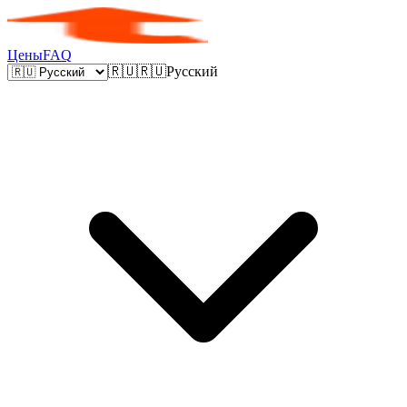
Цены
FAQ
🇷🇺
🇷🇺
Русский