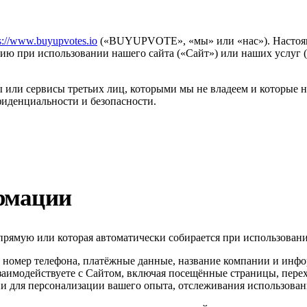
s://www.buyupvotes.io
(«BUYUPVOTE», «мы» или «нас»). Настоящ
ю при использовании нашего сайта («Сайт») или наших услуг («
ы или сервисы третьих лиц, которыми мы не владеем и которые 
фиденциальности и безопасности.
рмации
ямую или которая автоматически собирается при использовании
l, номер телефона, платёжные данные, название компании и инф
аимодействуете с Сайтом, включая посещённые страницы, переход
и для персонализации вашего опыта, отслеживания использован