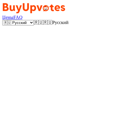
Цены
FAQ
🇷🇺
🇷🇺
Русский