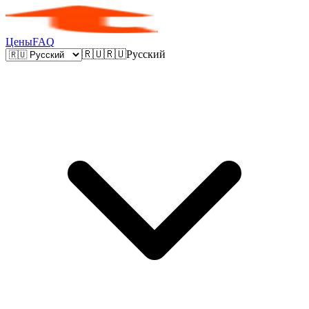
Цены
FAQ
🇷🇺
🇷🇺
Русский